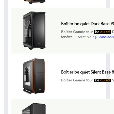
Boîtier be quiet Dark Base 9
Boîtier Grande tour
be
quiet!
D
fenêtre
- liseret Noir
(2 emplacem
Boîtier be quiet Silent Base
Boîtier Grande tour
be
quiet!
S