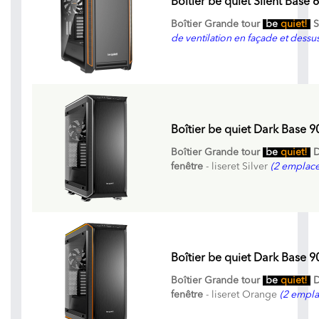
Boîtier be quiet Silent Base
Boîtier Grande tour
be
quiet!
S
de ventilation en façade et dessus
Boîtier be quiet Dark Base 90
Boîtier Grande tour
be
quiet!
D
fenêtre
- liseret Silver
(2 emplace
Boîtier be quiet Dark Base 
Boîtier Grande tour
be
quiet!
D
fenêtre
- liseret Orange
(2 empla