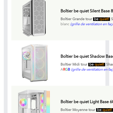
Boîtier be quiet Silent Base 
Boîtier Grande tour
be
quiet!
S
blanc
(grille de ventilation en fa
Boîtier be quiet Shadow Bas
Boîtier Midi tour
be
quiet!
Shad
A
R
G
B
(grille de ventilation en f
Boîtier be quiet Light Base 
Boîtier Moyenne tour
be
quiet!