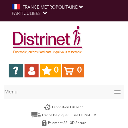
FRANCE MÉTROPOLITAINE
PARTICULIERS
0
0
Menu
Togg
navig
Fabrication EXPRESS
France Belgique Suisse DOM-TOM
Paiement SSL 3D Secure