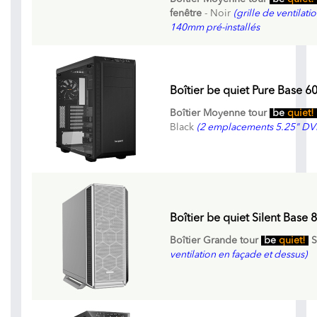
fenêtre
- Noir
(grille de ventilati
140mm pré-installés
Boîtier be quiet Pure Base 60
Boîtier Moyenne tour
be
quiet!
Black
(2 emplacements 5.25" DV
Boîtier be quiet Silent Base 
Boîtier Grande tour
be
quiet!
S
ventilation en façade et dessus)