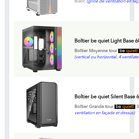
Blanc
(grille de ventilation en fa
Boîtier be quiet Light Base 6
Boîtier Moyenne tour
be
quiet!
(vertical ou horizontal, 4 ventila
Boîtier be quiet Silent Base 
Boîtier Grande tour
be
quiet!
S
ventilation en façade et dessus)