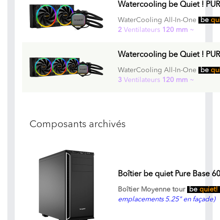
Watercooling be Quiet ! PU
WaterCooling All-In-One
be
qu
2
Ventilateurs
120 mm
~
Watercooling be Quiet ! PU
WaterCooling All-In-One
be
qu
3
Ventilateurs
120 mm
~
Composants archivés
Boîtier be quiet Pure Base 60
Boîtier Moyenne tour
be
quiet!
emplacements 5.25" en façade)