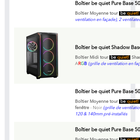
Boîtier be quiet Pure Base 5
Boîtier Moyenne tour
be
quiet!
ventilation en façade), 2 ventilat
Boîtier be quiet Shadow Bas
Boîtier Midi tour
be
quiet!
Shad
A
R
G
B
(grille de ventilation en 
Boîtier be quiet Pure Base 
Boîtier Moyenne tour
be
quiet!
fenêtre
- Noir
(grille de ventilati
120 & 140mm pré-installés
Boîtier be quiet Pure Base 
Boîtier Moyenne tour
be
quiet!