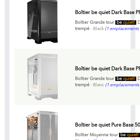
Boîtier be quiet Dark Base 
Boîtier Grande tour
be
quiet!
D
trempé
- Black
(1 emplacements 
Boîtier be quiet Dark Base P
Boîtier Grande tour
be
quiet!
D
trempé
- Blanc
(1 emplacements 
Boîtier be quiet Pure Base 5
Boîtier Moyenne tour
be
quiet!