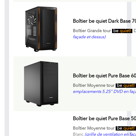
Boîtier be quiet Dark Base 7
Boîtier Grande tour
be
quiet!
D
façade et dessus)
Boîtier be quiet Pure Base 60
Boîtier Moyenne tour
be
quiet!
emplacements 5.25" DVD en faç
Boîtier be quiet Pure Base 
Boîtier Moyenne tour
be
quiet!
Blanc
(grille de ventilation en f