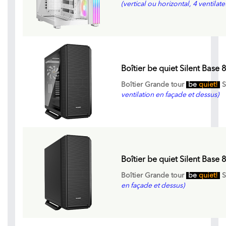
(vertical ou horizontal, 4 ventila
Boîtier be quiet Silent Base 
Boîtier Grande tour
be
quiet!
S
ventilation en façade et dessus)
Boîtier be quiet Silent Base 
Boîtier Grande tour
be
quiet!
S
en façade et dessus)