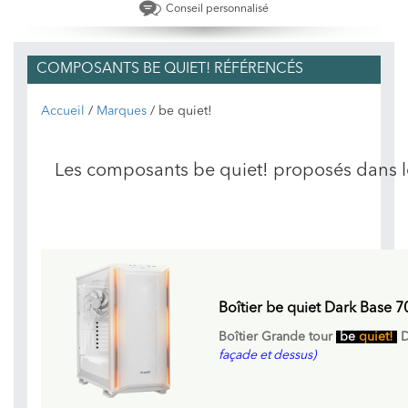
Conseil personnalisé
COMPOSANTS BE QUIET! RÉFÉRENCÉS
Accueil
/
Marques
/ be quiet!
Les composants be quiet! proposés dans 
Boîtier be quiet Dark Base 7
Boîtier Grande tour
be
quiet!
D
façade et dessus)