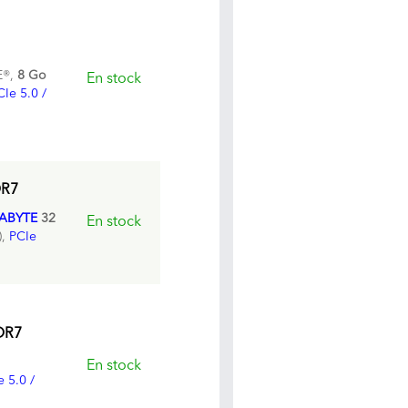
®,
8 Go
En stock
CIe 5.0 /
DR7
ABYTE
32
En stock
),
PCIe
DR7
En stock
e 5.0 /