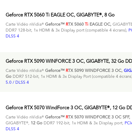
Geforce RTX 5060 Ti EAGLE OC, GIGABYTE®, 8 Go
Carte Vidéo nVidia®
Geforce™
R
TX 5060
Ti
EAGLE OC,
GIGABYTE
DDR7 128-bit, 1x HDMI & 3x Display port (compatible 4 écrans),
P
DLSS 4
Geforce RTX 5090 WINFORCE 3 OC, GIGABYTE, 32 Go D
Carte Vidéo nVidia®
Geforce™
R
TX 5090 WINDFORCE 3 OC,
GIG
Go
DDR7 512-bit, 1x HDMI & 3x Display Port (compatible 4 écrans
5.0 / DLSS 4
Geforce RTX 5070 WindForce 3 OC, GIGABYTE®, 12 Go D
Carte Vidéo nVidia®
Geforce™
R
TX 5070 WINDFORCE 3 OC SFF,
GIGABYTE®,
12 Go
DDR7 192-bit, 1x HDMI & 3x Display port,
PCI
DLSS 4