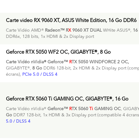
Carte video RX 9060 XT, ASUS White Edition, 16 Go DDR6
Carte Vidéo AMD®
Radeon™ R
X
9060 XT
DUAL
WHite ASUS®,
16
DDR6x, 128 bits, 1x HDMI & 2x Display port
Geforce RTX 5050 WF2 OC, GIGABYTE®, 8 Go
Carte Vidéo nVidia® Geforce™
R
TX 5050 WINDFORCE 2 OC,
GIGABYTE®,
8 Go
DDR6 128-bit, 2x HDMI & 2x Display port (comp
écrans),
PCIe 5.0 / DLSS 4
Geforce RTX 5060 Ti GAMING OC, GIGABYTE®, 16 Go
Carte Vidéo nVidia®
Geforce™
R
TX 5060
Ti
GAMING OC
, GIGAB
Go
DDR7 128-bit, 1x HDMI & 3x Display port (compatible 4 écrans
5.0 / DLSS 4