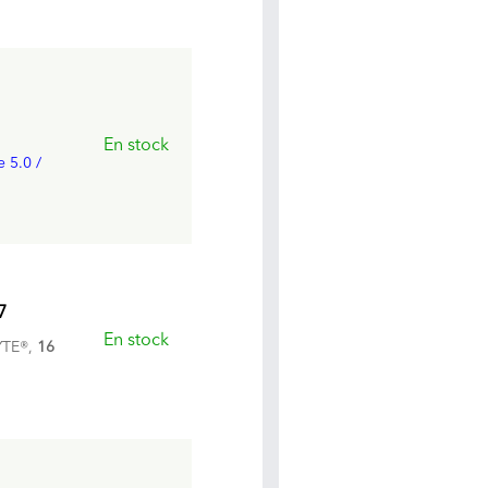
En stock
e 5.0 /
7
En stock
TE®,
16