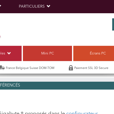
PARTICULIERS
bles
Mini PC
Écrans PC
France Belgique Suisse DOM-TOM
Paiement SSL 3D Secure
ÉFÉRENCÉS