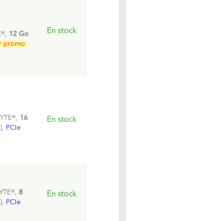
En stock
®,
12 Go
r promo
YTE®,
16
En stock
),
PCIe
YTE®,
8
En stock
),
PCIe