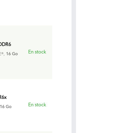
 DDR6
En stock
E®,
16 Go
R6x
En stock
16 Go